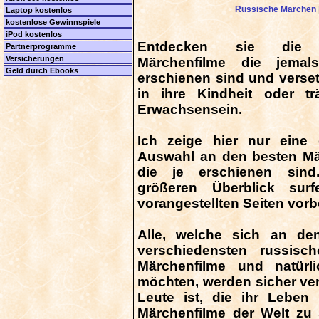
Russische Märchen
Laptop kostenlos
kostenlose Gewinnspiele
iPod kostenlos
Entdecken sie die 
Partnerprogramme
Versicherungen
Märchenfilme die jema
Geld durch Ebooks
erschienen sind und verset
in ihre Kindheit oder 
Erwachsensein.
Ich zeige hier nur eine 
Auswahl an den besten Mä
die je erschienen sind
größeren Überblick sur
vorangestellten Seiten vorb
Alle, welche sich an de
verschiedensten russisc
Märchenfilme und natürl
möchten, werden sicher ver
Leute ist, die ihr Leben
Märchenfilme der Welt zu