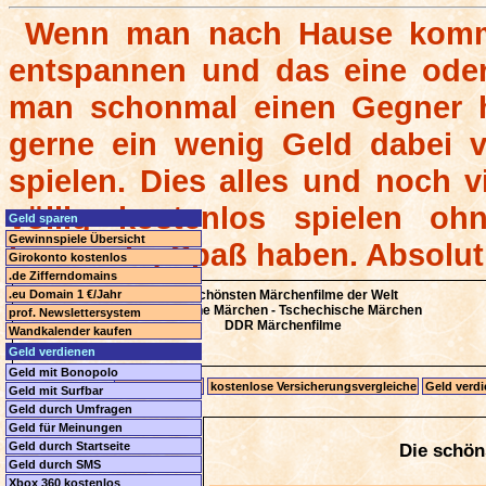
Wenn man nach Hause komm
entspannen und das eine oder
man schonmal einen Gegner h
gerne ein wenig Geld dabei 
spielen. Dies alles und noch v
völlig kostenlos spielen ohn
Geld sparen
Gewinnspiele Übersicht
kurzweilig Spaß haben. Absolut
Girokonto kostenlos
.de Zifferndomains
.eu Domain 1 €/Jahr
Die schönsten Märchenfilme der Welt
Russische Märchen - Tschechische Märchen
prof. Newslettersystem
DDR Märchenfilme
Wandkalender kaufen
Geld verdienen
Geld mit Bonopolo
Geld Startseite
kostenlose Versicherungsvergleiche
Geld verdi
Geld mit Surfbar
Geld durch Umfragen
Geld für Meinungen
Geld durch Startseite
Die schön
Geld durch SMS
Xbox 360 kostenlos