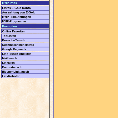
HYIP-Infos
Erstes E-Gold Konto
Auszahlung von E-Gold
HYIP - Erläuterungen
HYIP-Programme
Promotion
Online Favoriten
TopListen
BesucherTausch
Suchmaschineneintrag
Google Pagerank
LinkTausch Anbieter
Mailtausch
LinkMich
Bannertausch
Eigener Linktausch
LinkRoboter