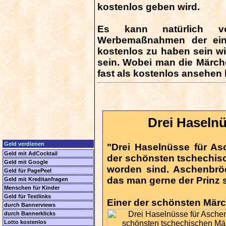
kostenlos geben wird.
Es kann natürlich v
Werbemaßnahmen der ein
kostenlos zu haben sein wir
sein. Wobei man die Märche
fast als kostenlos ansehen
Drei Haseln
Geld verdienen
"Drei Haselnüsse für As
Geld mit AdCocktail
der schönsten tschechisc
Geld mit Google
worden sind. Aschenbröd
Geld für PagePeel
das man gerne der Prinz 
Geld mit Kreditanfragen
Menschen für Kinder
Geld für Textlinks
Einer der schönsten Märch
durch Bannerviews
durch Bannerklicks
Lotto kostenlos