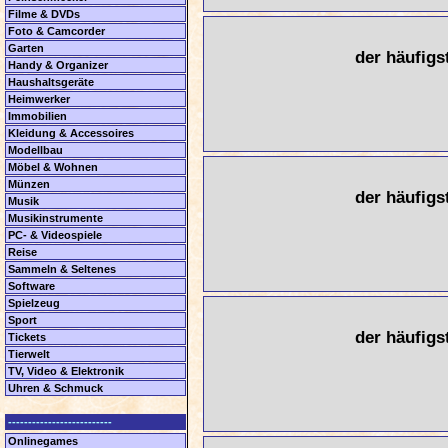
Filme & DVDs
Foto & Camcorder
Garten
der häufigs
Handy & Organizer
Haushaltsgeräte
Heimwerker
Immobilien
Kleidung & Accessoires
Modellbau
Möbel & Wohnen
Münzen
der häufigs
Musik
Musikinstrumente
PC- & Videospiele
Reise
Sammeln & Seltenes
Software
Spielzeug
Sport
der häufigs
Tickets
Tierwelt
TV, Video & Elektronik
Uhren & Schmuck
--------------------------
Onlinegames