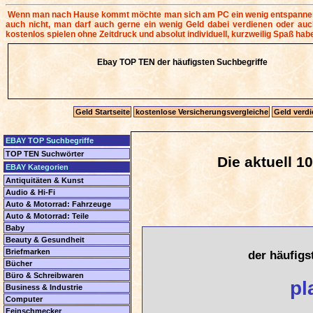
Wenn man nach Hause kommt möchte man sich am PC ein wenig entspannen u
auch nicht, man darf auch gerne ein wenig Geld dabei verdienen oder auch 
kostenlos spielen ohne Zeitdruck und absolut individuell, kurzweilig Spaß hab
Ebay TOP TEN der häufigsten Suchbegriffe
Geld Startseite
kostenlose Versicherungsvergleiche
Geld verdi
EBAY TOP Suchbegriffe
TOP TEN Suchwörter
Die aktuell 1
EBAY Kategorien
Antiquitäten & Kunst
Audio & Hi-Fi
Auto & Motorrad: Fahrzeuge
Auto & Motorrad: Teile
Baby
Beauty & Gesundheit
Briefmarken
der häufigs
Bücher
Büro & Schreibwaren
pl
Business & Industrie
Computer
Feinschmecker