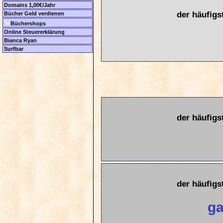
Domains 1,00€/Jahr
der häufigs
Bücher Geld verdienen
Büchershops
Online Steuererklärung
Bianca Ryan
Surfbar
der häufigs
der häufigs
ga